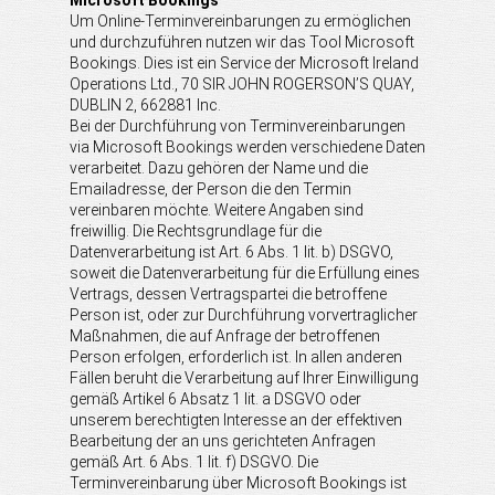
Microsoft Bookings
Um Online-Terminvereinbarungen zu ermöglichen
und durchzuführen nutzen wir das Tool Microsoft
Bookings. Dies ist ein Service der Microsoft Ireland
Operations Ltd., 70 SIR JOHN ROGERSON’S QUAY,
DUBLIN 2, 662881 Inc.
Bei der Durchführung von Terminvereinbarungen
via Microsoft Bookings werden verschiedene Daten
verarbeitet. Dazu gehören der Name und die
Emailadresse, der Person die den Termin
vereinbaren möchte. Weitere Angaben sind
freiwillig. Die Rechtsgrundlage für die
Datenverarbeitung ist Art. 6 Abs. 1 lit. b) DSGVO,
soweit die Datenverarbeitung für die Erfüllung eines
Vertrags, dessen Vertragspartei die betroffene
Person ist, oder zur Durchführung vorvertraglicher
Maßnahmen, die auf Anfrage der betroffenen
Person erfolgen, erforderlich ist. In allen anderen
Fällen beruht die Verarbeitung auf Ihrer Einwilligung
gemäß Artikel 6 Absatz 1 lit. a DSGVO oder
unserem berechtigten Interesse an der effektiven
Bearbeitung der an uns gerichteten Anfragen
gemäß Art. 6 Abs. 1 lit. f) DSGVO. Die
Terminvereinbarung über Microsoft Bookings ist