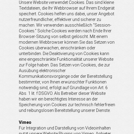
Unsere Website verwendet Cookies. Das sind kleine
Textdateien, die Ihr Webbrowser auf Ihrem Endgerät
speichert. Cookies helfen uns dabei, unser Angebot
nutzerfreundlicher, effektiver und sicherer zu
machen. Wir verwenden ausschließlich “Session-
Cookies.” Solche Cookies werden nach Ende Ihrer
Browser-Sitzung von selbst gelöscht. Mit einem
modernen Webbrowser können Sie das Setzen von
Cookies überwachen, einschränken oder
unterbinden. Die Deaktivierung von Cookies kann
eine eingeschränkte Funktionalität unserer Website
zur Folge haben. Das Setzen von Cookies, die zur
Ausübung elektronischer
Kommunikationsvorgänge oder der Bereitstellung
bestimmter, von Ihnen erwünschter Funktionen
notwendig sind, erfolgt auf Grundlage von Art. 6
Abs. 1 lit. f DSGVO. Als Betreiber dieser Website
haben wir ein berechtigtes Interesse an der
Speicherung von Cookies zur technisch fehlerfreien
und reibungslosen Bereitstellung unserer Dienste.
Vimeo
Für Integration und Darstellung von Videoinhalten
nutzt unsere Website Plugins von Vimeo. Anbieter